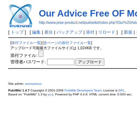
Our Advice Free OF Mo
http://www.pise-product.net/pukiwiki/index.php?Ou
[
トップ
] [
編集
|
差分
|
バックアップ
|
添付
|
リロード
] [
新規
|
[
添付ファイル一覧
] [
全ページの添付ファイル一覧
]
アップロード可能最大ファイルサイズは 1,024KB です。
添付ファイル:
管理者パスワード:
Site admin:
anonymous
PukiWiki 1.4.7
Copyright © 2001-2006
PukiWiki Developers Team
. License is
GPL
.
Based on "PukiWiki" 1.3 by
yu-ji
. Powered by PHP 4.4.8. HTML convert time: 0.003 sec.