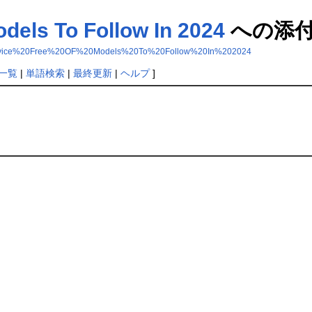
dels To Follow In 2024
への添
r%20Advice%20Free%20OF%20Models%20To%20Follow%20In%202024
一覧
|
単語検索
|
最終更新
|
ヘルプ
]